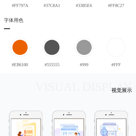
#FF797A
#37C8A1
#33B5E6
#FF8C27
字体用色
首页
案例
#EB6100
#555555
#999
#FFF
服务
VISUAL DISPLAY
视觉展示
资讯
关于
联系