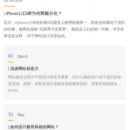
28/10/2020
| iPhone12口碑为何两极分化？
近日，#iphone12绿色好看#话题登上微博热搜第一，而蓝色却遭到了强烈
的吐槽，被网友戏称“买家秀与卖家秀”。颜值是人们的第一印象，对手机
来说是这样 ，对于网站设计亦是如此。
01
March
| 浅谈网站创造力
网站建设过程中平面设计师至关重要，别出心裁的设计源于他们的创
意灵感。然而，创新灵感不是随意就能够获得的，需要思想的撞击才
能擦出火花。网站建设过程中平面设计师至关重要，别出心裁的设计
MORE
源于他们的创意灵感。然而，创新灵感不是随意就能够获得的，需要
思想的撞击才能擦出火花。
31
May
| 如何设计极简风格的网站？