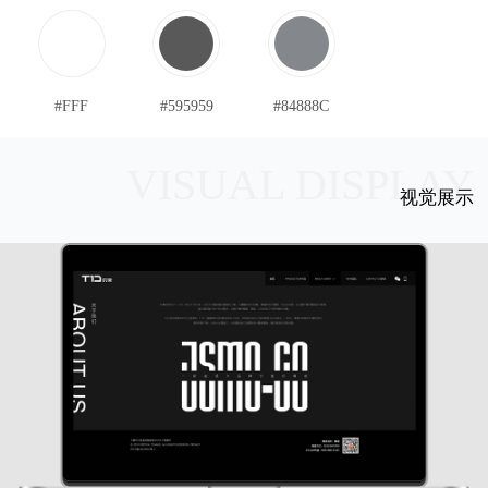
#FFF
#595959
#84888C
VISUAL DISPLAY
视觉展示